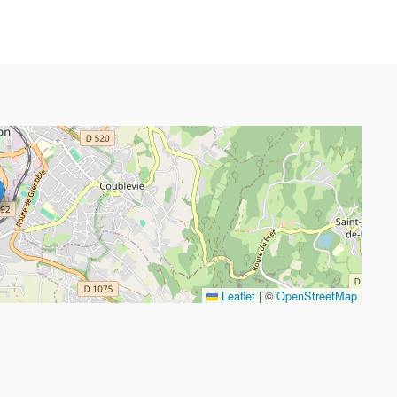
Leaflet
|
©
OpenStreetMap